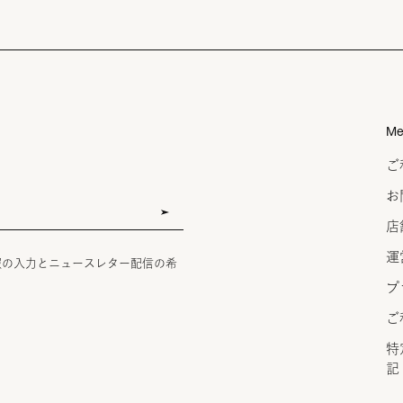
Me
ご
お
店
運
報の入力とニュースレター配信の希
プ
ご
特
記