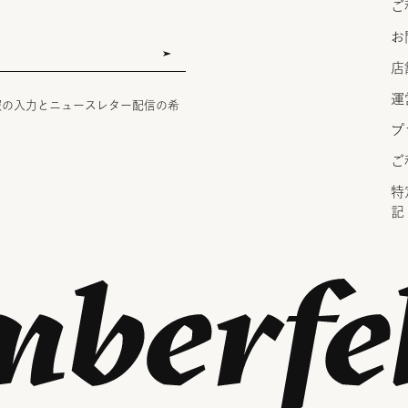
ご
お
店
運
報の入力とニュースレター配信の希
プ
ご
特
記