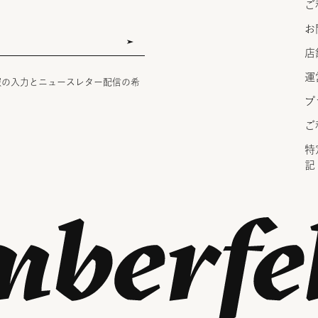
ご
お
店
運
報の入力とニュースレター配信の希
プ
ご
特
記