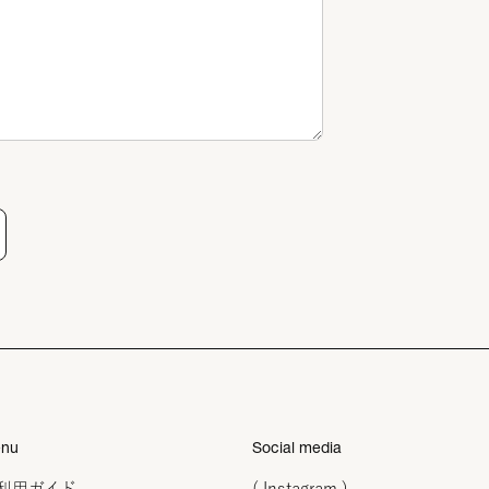
nu
Social media
利用ガイド
( Instagram )