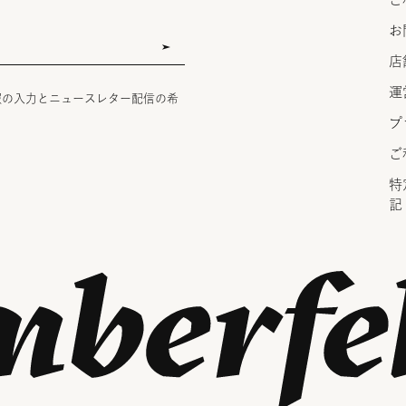
お
店
運
報の入力とニュースレター配信の希
プ
ご
特
記