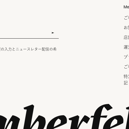
Me
ご
お
店
運
報の入力とニュースレター配信の希
プ
ご
特
記