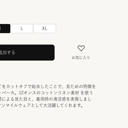
M
L
XL
追加する
お気に入り
てをカットオフで始末したことで、見ための特徴を
パーカ。12オンスのコットンリネン素材 を使う
感による見た目と、着用時の清涼感を実現しまし
ワンマイルウェアとして大活躍してくれます。