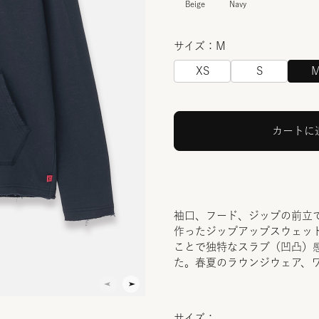
Beige
Navy
サイズ：M
XS
S
カートに
袖口、フード、ジップの前立
作ったジップアップスウェット
ことで独特なスラブ（凹凸）
た。春夏のラウンジウェア、
サイズ：