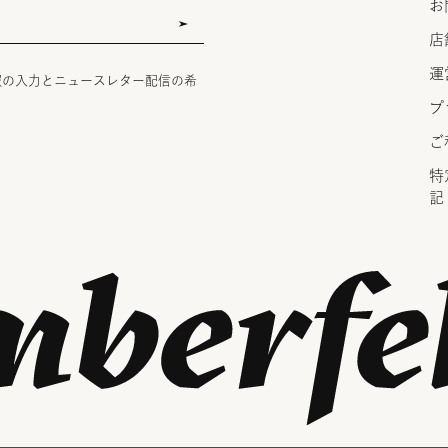
お
店
運
報の入力とニュースレター配信の希
プ
ご
特
記