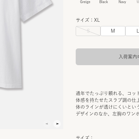
Greige
Black
Navy
W
サイズ：XL
S
M
入荷案内
通年でたっぷり頼れる、コット
体感を持たせたスラブ調の仕
体のラインが透けにくいとい
デザインのなか、左胸のワン
サイズ：