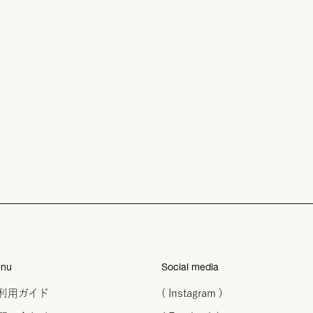
nu
Social media
利用ガイド
( Instagram )