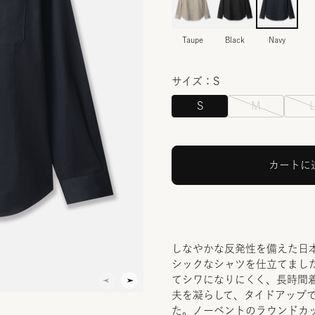
Taupe
Black
Navy
サイズ：S
S
M
カートに
しなやかな反発性を備えた日
シックなシャツを仕立てまし
てシワになりにくく、長時間
夫を凝らして、タイドアップ
た。ノーベントのラウンドカ