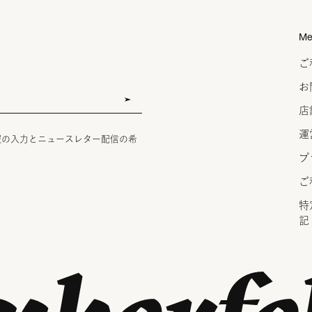
Me
ご
お
店
運
報の入力とニュースレター配信の希
プ
ご
特
記