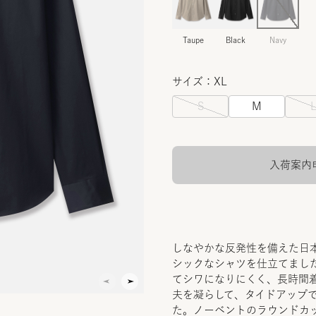
Taupe
Black
Navy
サイズ：XL
S
M
入荷案内
しなやかな反発性を備えた日
シックなシャツを仕立てまし
てシワになりにくく、長時間
夫を凝らして、タイドアップ
た。ノーベントのラウンドカ