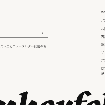
Me
ご
お
店
運
報の入力とニュースレター配信の希
プ
ご
特
記