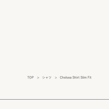
TOP
>
シャツ
>
Chelsea Shirt Slim Fit