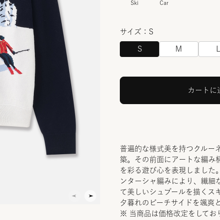
Ski
Car
サイズ：S
S
M
カートに
普遍的な様式美を持つクルー
築。その前面にアートな編み
を彩る遊び心を表現しました
ンターシャ編みにより、繊細
て美しいシュプールを描くス
夕暮れのビーチサイドを颯爽
※ 当商品は価格改定をしてお