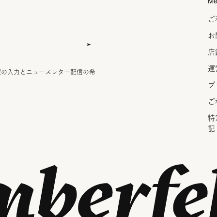
Me
ご
お
店
運
報の入力とニュースレター配信の希
プ
ご
特
記