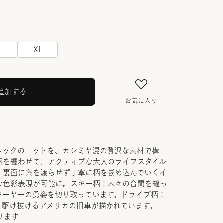
L
XL
追加する
お気に入り
ネックのニットを、カシミヤ混の贅沢な素材で構
柄を纏わせて、アクティブな大人のライフスタイル
。裏面に糸を渡らせず丁寧に柄を嵌め込んでいくイ
な色彩表現が可能に。スキー柄：木々の合間を縫っ
キーヤーの勇姿を切り取っています。ドライブ柄：
と駆け抜けるアメリカの旧車が描かれています。
ります