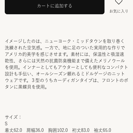
カートに追加する
お気に入り
イメージしたのは、ニューヨーク・ミッドタウンを取り巻く
洗練された空気感。一方で、地に足のついた実用的な作りで
アメリカ的美学を感じさせます。素材には、保温性と吸湿速
乾性、さらには天然の抗菌防臭機能まで備えたメリノウール
を使用。インナーとしてもアウターとしても便利なコンパクト
設計も手伝い、オールシーズン頼れるミドルゲージのニット
ウェアです。３型のうちカーディガンタイプは、フロントのボ
タンに黒蝶貝を使用。
サイズ：
S
着丈62.0 肩幅36.0 胸囲102.0 裄丈83.0 袖丈65.0