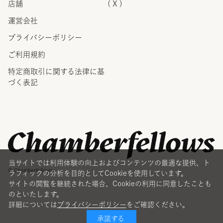
店舗
( X )
運営会社
プライバシーポリシー
ご利用規約
特定商取引に関する法律に
基
づく表記
当サイトでは利用体験の向上およびコンテンツの最適な提供、ト
© Chamberfellows
ラフィックの分析を目的としてCookieを使用しています。
サイトの閲覧を継続された場合、Cookieの利用に同意したことも
のといたします。
詳細については
プライバシーポリシー
をご確認ください。
承諾する