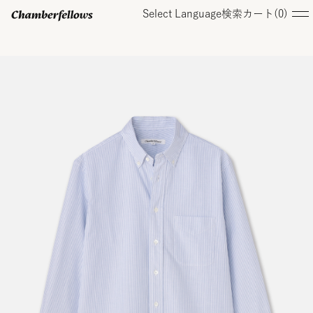
Select Language
検索
カート(
0
)
ログイン/ 新規会員登録
オンラインストア
コレクション
店舗
お知らせ