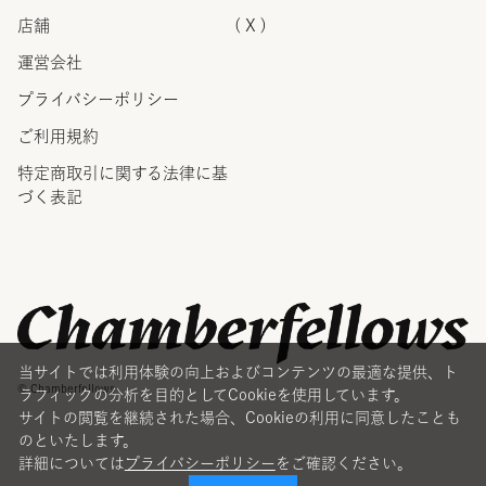
店舗
( X )
運営会社
プライバシーポリシー
ご利用規約
特定商取引に関する法律に
基
づく表記
当サイトでは利用体験の向上およびコンテンツの最適な提供、ト
© Chamberfellows
ラフィックの分析を目的としてCookieを使用しています。
サイトの閲覧を継続された場合、Cookieの利用に同意したことも
のといたします。
詳細については
プライバシーポリシー
をご確認ください。