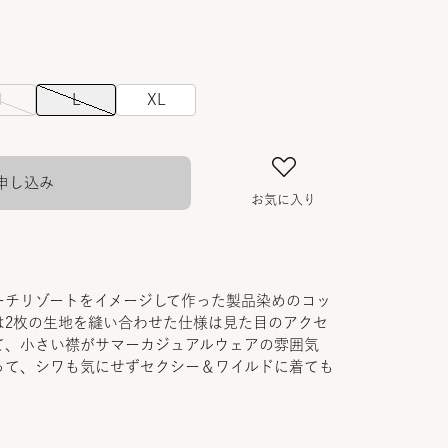
M
L
XL
申し込み
お気に入り
ーチリゾートをイメージして作った製品染めのコッ
は2枚の生地を縫い合わせた仕様は見た目のアクセ
て、小さい襟がサマーカジュアルウェアの雰囲気
って、シワも気にせずセクシー＆ワイルドに着ても