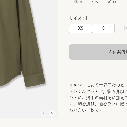
Khaki
Navy
White
サイズ：L
XS
S
入荷案内
メキシコにある世界屈指のビ
トンシルクシャツ。後ろ身頃
ントに。薄手の素材感に加え
に。胸を肌け、袖をラフに捲
らいたい一枚です