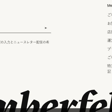
Me
ご
お
店
運
報の入力とニュースレター配信の希
プ
ご
特
記