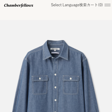
Select Language
検索
カート(
0
)
ログイン/ 新規会員登録
オンラインストア
コレクション
店舗
お知らせ