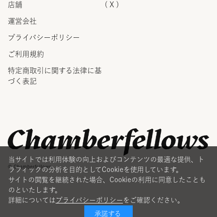
店舗
( X )
運営会社
プライバシーポリシー
ご利用規約
特定商取引に関する法律に
基
づく表記
当サイトでは利用体験の向上およびコンテンツの最適な提供、ト
© Chamberfellows
ラフィックの分析を目的としてCookieを使用しています。
サイトの閲覧を継続された場合、Cookieの利用に同意したことも
のといたします。
詳細については
プライバシーポリシー
をご確認ください。
承諾する