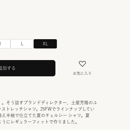
M
L
XL
追加する
お気に入り
」。そう話すブランドディレクター、土屋芳隆のユ
ストレッチシャツ。25FWでラインナップしてい
換え半袖で仕立てた夏のチェルシー シャツ。夏
ようにレギュラーフィットで作りました。