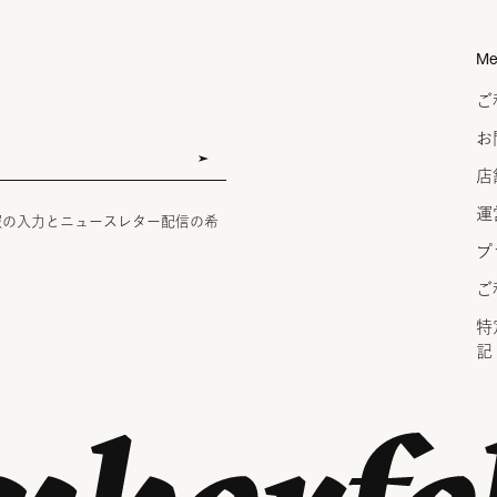
Me
ご
お
店
運
報の入力とニュースレター配信の希
プ
ご
特
記