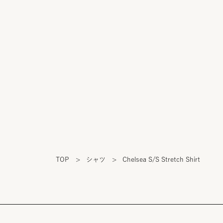
TOP
>
シャツ
>
Chelsea S/S Stretch Shirt