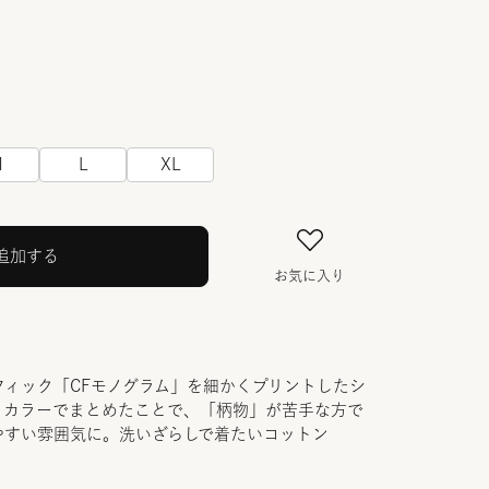
M
L
XL
追加する
お気に入り
ィック「CFモノグラム」を細かくプリントしたシ
クカラーでまとめたことで、「柄物」が苦手な方で
やすい雰囲気に。洗いざらしで着たいコットン