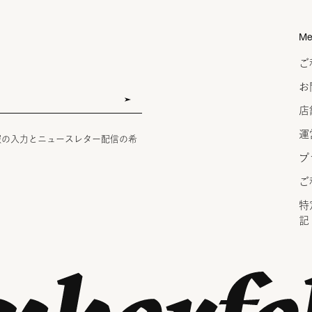
Me
ご
お
店
運
報の入力とニュースレター配信の希
プ
ご
特
記