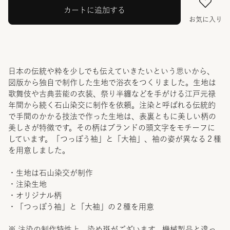
カートに追加する
お気に入り
日本の伝統や粋を少しでも伝えていきたいという思いから、
図版から独自で制作した生地で浴衣をつくりました。生地は
歌舞伎や古典芸能の衣装、祭り半纏などを手がける江戸元禄
年間から続く石山染交に制作を依頼。注染と呼ばれる伝統的
で手間のかかる技法で作った生地は、表裏ともに美しい柄の
美しさが特徴です。その柄はブランドの頭文字をモチーフに
しています。「つっぽう袖」と「大袖」、袖の姿が異なる２種
を用意しました。
・生地は石山染交が制作
・注染生地
・オリジナル柄
・「つっぽう袖」と「大袖」の２種を用意
※ 注染の制作特性上、染め斑がございます。機械製品と違っ