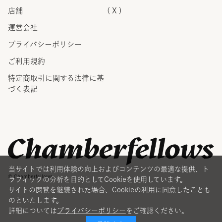
店舗
( X )
運営会社
プライバシーポリシー
ご利用規約
特定商取引に関する法律に
基
づく表記
当サイトでは利用体験の向上およびコンテンツの最適な提供、ト
© Chamberfellows
ラフィックの分析を目的としてCookieを使用しています。
サイトの閲覧を継続された場合、Cookieの利用に同意したことも
のといたします。
詳細については
プライバシーポリシー
をご確認ください。