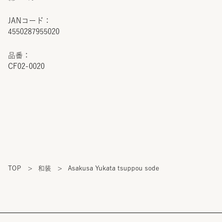
JANコード：
4550287955020
品番：
CF02-0020
TOP
>
和装
>
Asakusa Yukata tsuppou sode