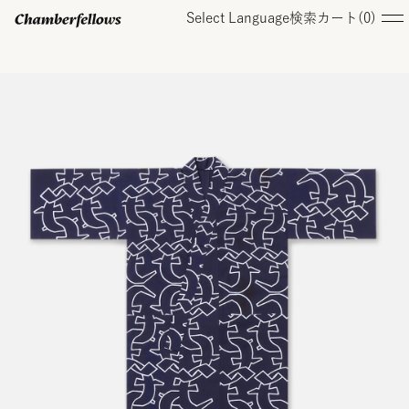
Select Language
検索
カート(
0
)
ログイン/ 新規会員登録
オンラインストア
コレクション
店舗
お知らせ