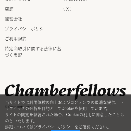
店舗
( X )
運営会社
プライバシーポリシー
ご利用規約
特定商取引に関する法律に
基
づく表記
当サイトでは利用体験の向上およびコンテンツの最適な提供、ト
© Chamberfellows
ラフィックの分析を目的としてCookieを使用しています。
サイトの閲覧を継続された場合、Cookieの利用に同意したことも
のといたします。
詳細については
プライバシーポリシー
をご確認ください。