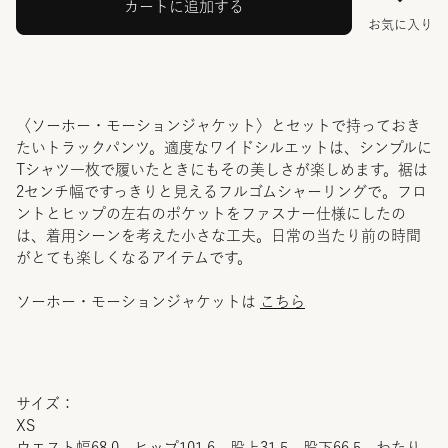
カートに追加する
お気に入り
〈ソーホー・モーションジャケット〉とセットで持っておき
たいトラックパンツ。適度なワイドシルエットは、シンプルに
Tシャツ一枚で履いたときにもその美しさが楽しめます。裾は
2センチ幅ですっきりと見えるフルゴムシャーリングで。フロ
ントとヒップの左右のポケットをファスナー仕様にしたの
は、着用シーンを考えた小さな工夫。日常の当たり前の時間
がとても楽しくなるアイテムです。
ソーホー・モーションジャケットは
こちら
サイズ：
XS
ウエスト幅68.0 ヒップ101.6 股上31.5 股下66.5 わたり