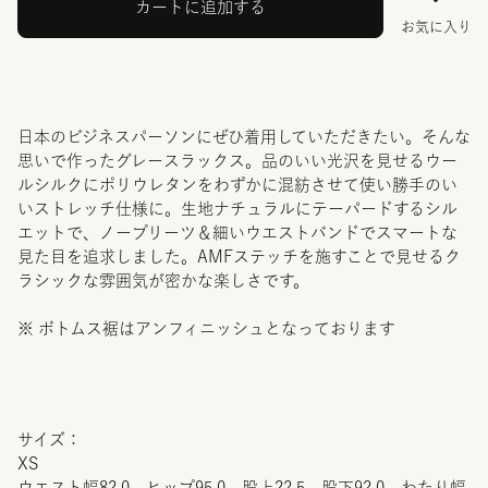
カートに追加する
お気に入り
日本のビジネスパーソンにぜひ着用していただきたい。そんな
思いで作ったグレースラックス。品のいい光沢を見せるウー
ルシルクにポリウレタンをわずかに混紡させて使い勝手のい
いストレッチ仕様に。生地ナチュラルにテーパードするシル
エットで、ノープリーツ＆細いウエストバンドでスマートな
見た目を追求しました。AMFステッチを施すことで見せるク
ラシックな雰囲気が密かな楽しさです。
※ ボトムス裾はアンフィニッシュとなっております
サイズ：
XS
ウエスト幅82.0 ヒップ95.0 股上22.5 股下92.0 わたり幅