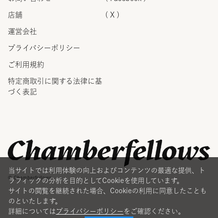
店舗
( X )
運営会社
プライバシーポリシー
ご利用規約
特定商取引に関する法律に
基
づく表記
当サイトでは利用体験の向上およびコンテンツの最適な提供、ト
© Chamberfellows
ラフィックの分析を目的としてCookieを使用しています。
サイトの閲覧を継続された場合、Cookieの利用に同意したことも
のといたします。
詳細については
プライバシーポリシー
をご確認ください。