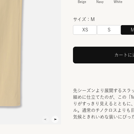
Beige
Navy
White
サイズ：M
XS
S
カートに
先シーズンより展開するスラ
細めに仕立てたのが、この「Mila
りがすっきり見えるとともに
ル。通常のチノクロスよりも
気候ときれいめな装いにぴっ