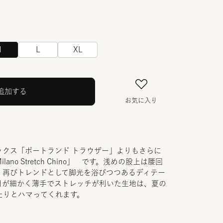
M
L
XL
追加する
お気に入り
ックス「ポートランド トラウザー」よりもさらに
no Stretch Chino」 です。浅めの股上は腰回
、再びトレンドとして脚光を浴びつつあるディテー
目が細かく薄手でストレッチが利いた生地は、夏の
たりとハマってくれます。