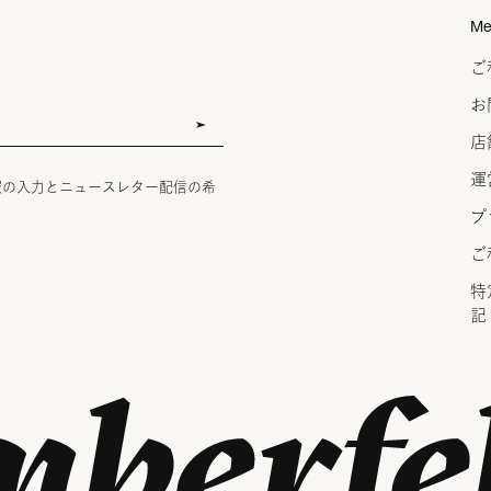
Me
ご
お
店
運
報の入力とニュースレター配信の希
プ
ご
特
記