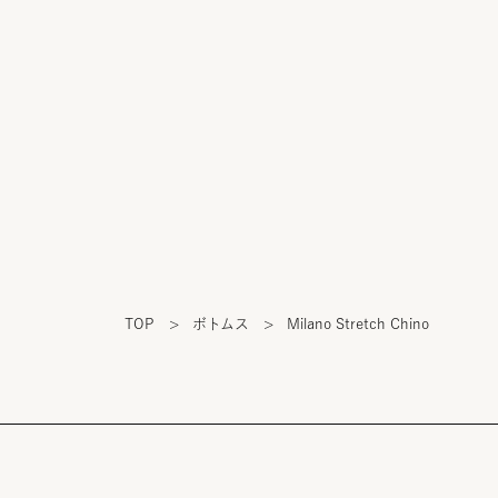
TOP
>
ボトムス
>
Milano Stretch Chino