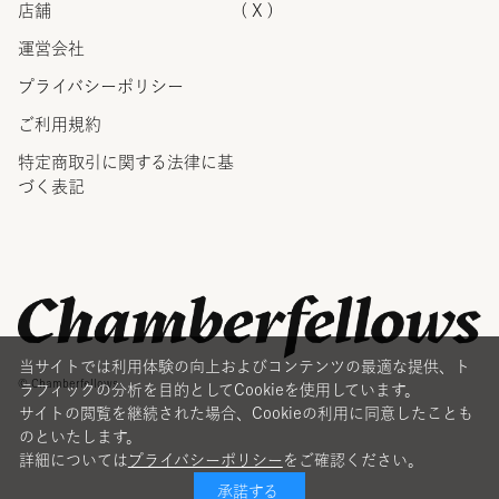
店舗
( X )
運営会社
プライバシーポリシー
ご利用規約
特定商取引に関する法律に
基
づく表記
当サイトでは利用体験の向上およびコンテンツの最適な提供、ト
© Chamberfellows
ラフィックの分析を目的としてCookieを使用しています。
サイトの閲覧を継続された場合、Cookieの利用に同意したことも
のといたします。
詳細については
プライバシーポリシー
をご確認ください。
承諾する