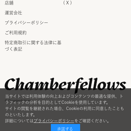
店舗
( X )
運営会社
プライバシーポリシー
ご利用規約
特定商取引に関する法律に
基
づく表記
当サイトでは利用体験の向上およびコンテンツの最適な提供、ト
© Chamberfellows
ラフィックの分析を目的としてCookieを使用しています。
サイトの閲覧を継続された場合、Cookieの利用に同意したことも
のといたします。
詳細については
プライバシーポリシー
をご確認ください。
承諾する