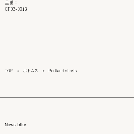
品番：
CF03-0013
TOP
>
ボトムス
>
Portland shorts
News letter