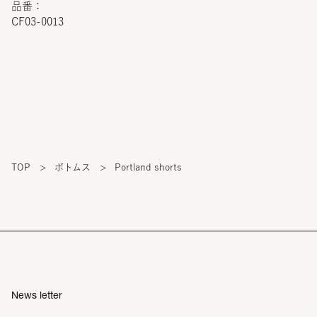
品番：
CF03-0013
TOP
>
ボトムス
>
Portland shorts
News letter