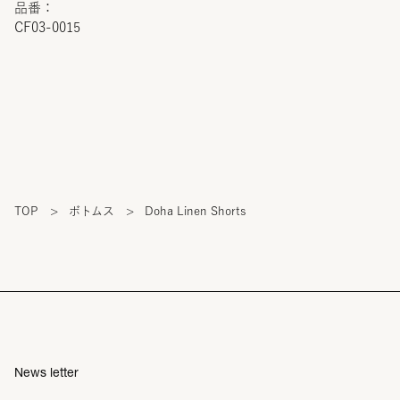
品番：
CF03-0015
TOP
>
ボトムス
>
Doha Linen Shorts
News letter