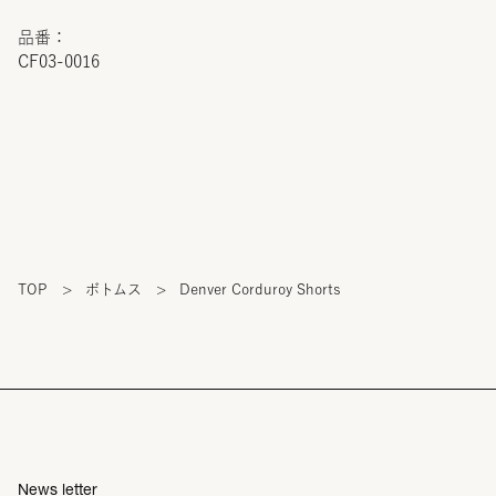
品番：
CF03-0016
TOP
>
ボトムス
>
Denver Corduroy Shorts
News letter