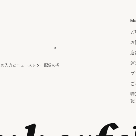
Me
ご
お
店
運
報の入力とニュースレター配信の希
プ
ご
特
記