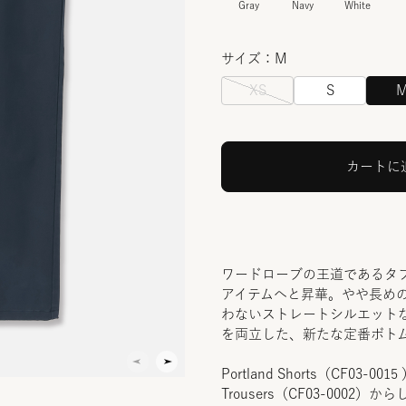
Gray
Navy
White
サイズ：M
XS
S
カートに
ワードローブの王道であるタ
アイテムへと昇華。やや長め
わないストレートシルエット
を両立した、新たな定番ボト
Portland Shorts（CF03-
Trousers（CF03-00