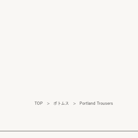
TOP
>
ボトムス
>
Portland Trousers