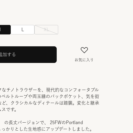
M
L
XL
追加する
お気に入り
フなチノトラウザーを、現代的なコンフォータブル
のベルトループや両玉縁のバックポケット、気を衒
など、クラシカルなディテールは踏襲。変化と継承
ムスです。
0015 ） の長丈バージョンで、 25FWのPortland
02）からしっかりとした生地感にアップデートしました。