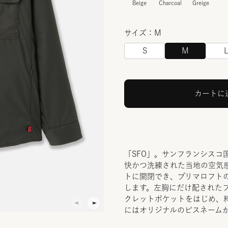
Beige
Charcoal
Greige
サイズ：M
S
M
カートに
「SFO」。サンフランシスコ
快かつ洗練された当地の空気
トに開閉でき、プリマロフト
します。左胸にだけ配された
クレットポケットをはじめ、
にはオリジナルのピスネーム