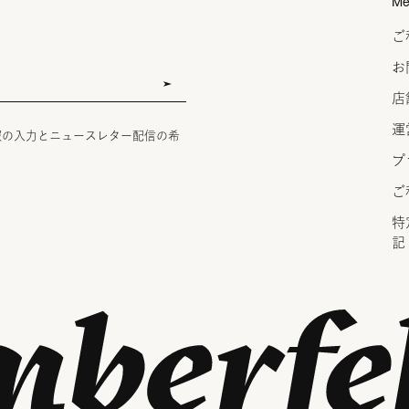
Me
ご
お
店
運
報の入力とニュースレター配信の希
プ
ご
特
記