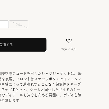
L
XL
追加する
お気に入り
国際空港のコードを冠したシャツジャケットは、軽
感を表現。フロントはスナップボタンでインスタン
の中綿によって着膨れすることなく保温性をキープ
フラップポケット、シームと同化したサイドのシー
粋なディテールも気分を高める要因に。ボディ左脇
が付属します。