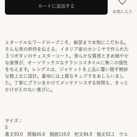
カートに追加する
お気に入り
エターナルなワードローブこそ、細部まで本物にこだわる。
そんな男の矜持を伝える、イタリア産のカシミヤで作られた
３つボタンのチェスターコート。滑らかな質感ときめ細やか
な表情が、オーソドックスなクラシコスタイルに無二の個性
を与えます。レングスは、ジャケットを上品に覆い隠す絶妙
な膝上丈に設計。裏地には上質なキュプラをあしらいまし
た。丁寧にブラシをかけてメンテナンスする時間も、きっと
かけがえのない喜びに。
サイズ：
S
着丈93.0 肩幅45.6 胸囲116.0 裄丈84.9 袖丈62.1 ウエ