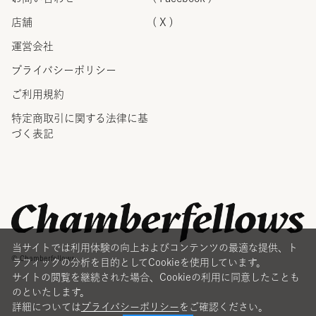
店舗
( X )
運営会社
プライバシーポリシー
ご利用規約
特定商取引に関する法律に
基
づく表記
当サイトでは利用体験の向上およびコンテンツの最適な提供、ト
© Chamberfellows
ラフィックの分析を目的としてCookieを使用しています。
サイトの閲覧を継続された場合、Cookieの利用に同意したことも
のといたします。
詳細については
プライバシーポリシー
をご確認ください。