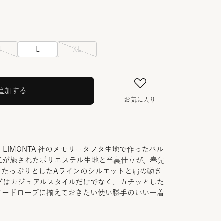
M
L
XL
追加する
お気に入り
LIMONTA 社のメモリータフタ生地で作ったバル
工が施されたポリエステル生地と半裏仕立が、春先
。たっぷりとしたAラインのシルエットと肩の動き
ブはカジュアルスタイルだけでなく、カチッとした
ワードローブに揃えておきたい使い勝手のいい一着