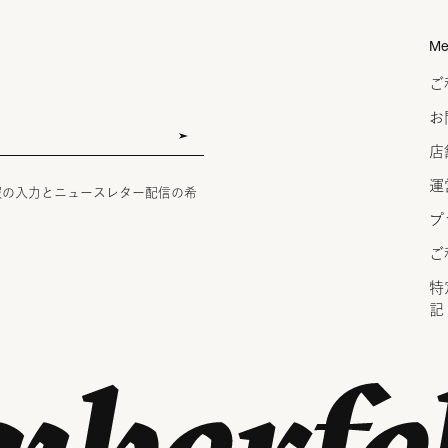
Me
ご
お
店
運
報の入力とニュースレター配信の希
プ
ご
特
記