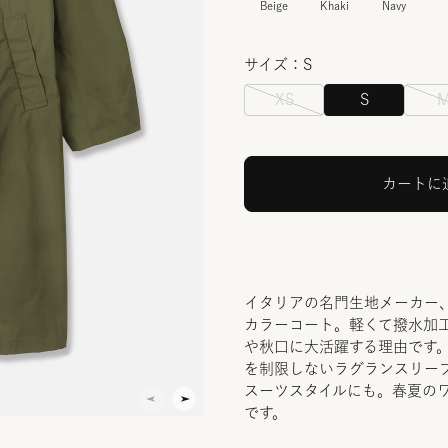
Beige
Khaki
Navy
サイズ：S
XS
S
カートに
イタリアの名門生地メーカー、
カラーコート。軽くて撥水加
や秋口に大活躍する理由です
を制限しないラグランスリー
スーツスタイルにも。春夏の
です。