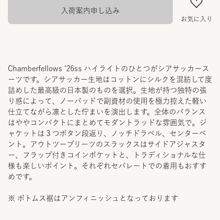
入荷案内申し込み
お気に入り
Chamberfellows ’26ss ハイライトのひとつがシアサッカース
ーツです。シアサッカー生地はコットンにシルクを混紡して度
詰めした最高級の日本製のものを選択。生地が持つ独特の張
り感によって、ノーパッドで副資材の使用を極力控えた軽い
仕立てながら凛とした佇まいを演出します。全体のバランス
はややコンパクトにまとめてモダントラッドな雰囲気で。ジ
ャケットは３つボタン段返り、ノッチドラペル、センターベ
ント。アウトツープリーツのスラックスはサイドアジャスタ
ー、フラップ付きコインポケットと、トラディショナルな仕
様も楽しいポイント。それぞれセパレートでの着用もおすす
めです。
※ ボトムス裾はアンフィニッシュとなっております