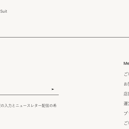
Suit
Me
ご
お
店
運
報の入力とニュースレター配信の希
プ
ご