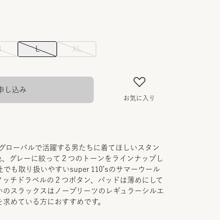
M
L
XL
申し込み
お気に入り
にグローバルで活躍する男たちに着てほしいスタン
色、グレーに絞って２つのトーンをラインナップし
社でも取り扱いやすいsuper 110’sのサマーウール
ノッチドラペルの２つボタン、パッドは薄めにして
いのスラックスはノープリーツのレギュラーシルエ
を求めている方におすすめです。