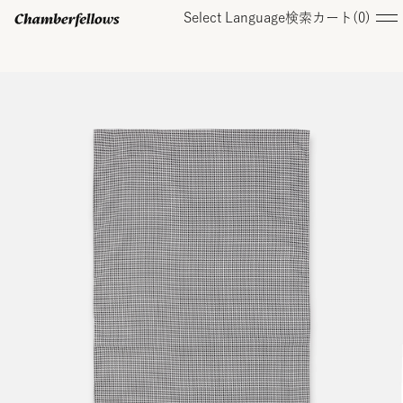
Select Language
検索
カート(
0
)
ログイン/ 新規会員登録
オンラインストア
コレクション
店舗
お知らせ