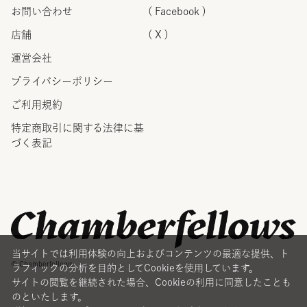
お問い合わせ
( Facebook )
店舗
( X )
運営会社
プライバシーポリシー
ご利用規約
特定商取引に関する法律に
基
づく表記
当サイトでは利用体験の向上およびコンテンツの最適な提供、ト
© Chamberfellows
ラフィックの分析を目的としてCookieを使用しています。
サイトの閲覧を継続された場合、Cookieの利用に同意したことも
のといたします。