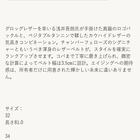
グロッグレザーを率いる浅井吾朗氏が手掛けた真鍮のロゴバ
ックルと、ベジタブルタンニンで鞣したカウハイドレザーの
気高きコンビネーション。チャンバーフェローズのシグニチ
ャーともいうべき渾身のレザーベルトが、スタイルを確実に
ランクアップさせます。コバまで丁寧に磨き上げられ、緻密
な計算によってベルト幅は3.5㎝に設計。エイジングへの期待
感は、所有者だけに用意された輝かしい未来に違いありませ
ん。
サイズ：
32
長さ81.0
34