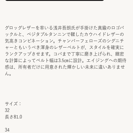
グロッグレザーを率いる浅井吾朗氏が手掛けた真鍮のロゴバ
ックルと、ベジタブルタンニンで鞣したカウハイドレザーの
気高きコンビネーション。チャンバーフェローズのシグニチ
ャーともいうべき渾身のレザーベルトが、スタイルを確実に
ランクアップさせます。コバまで丁寧に磨き上げられ、緻密
な計算によってベルト幅は3.5㎝に設計。エイジングへの期待
感は、所有者だけに用意された輝かしい未来に違いありませ
ん。
サイズ：
32
長さ81.0
34