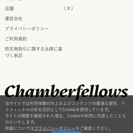
店舗
( X )
運営会社
プライバシーポリシー
ご利用規約
特定商取引に関する法律に
基
づく表記
当サイトでは利用体験の向上およびコンテンツの最適な提供、ト
© Chamberfellows
ラフィックの分析を目的としてCookieを使用しています。
サイトの閲覧を継続された場合、Cookieの利用に同意したことも
のといたします。
詳細については
プライバシーポリシー
をご確認ください。