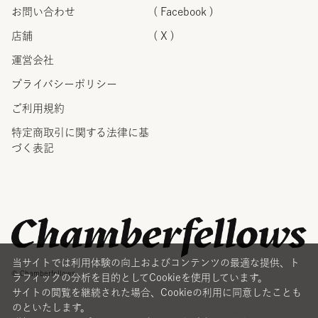
お問い合わせ
( Facebook )
店舗
( X )
運営会社
プライバシーポリシー
ご利用規約
特定商取引に関する法律に
基
づく表記
当サイトでは利用体験の向上およびコンテンツの最適な提供、ト
© Chamberfellows
ラフィックの分析を目的としてCookieを使用しています。
サイトの閲覧を継続された場合、Cookieの利用に同意したことも
のといたします。