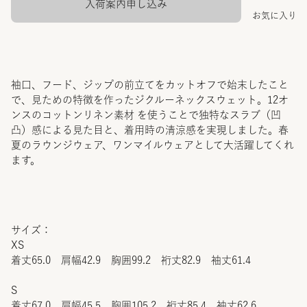
入荷案内申し込み
お気に入り
袖口、フード、ジップの前立てをカットオフで始末したこと
で、見ための特徴を作ったジクルーネックスウェット。12オ
ンスのコットンリネン素材 を使うことで独特なスラブ（凹
凸）感による見た目と、着用時の清涼感を実現しました。春
夏のラウンジウェア、ワンマイルウェアとして大活躍してくれ
ます。
サイズ：
XS
着丈65.0 肩幅42.9 胸囲99.2 裄丈82.9 袖丈61.4
S
着丈67.0 肩幅45.5 胸囲105.2 裄丈85.4 袖丈62.6