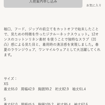
入荷案内申し込み
お気に入り
袖口、フード、ジップの前立てをカットオフで始末したこと
で、見ための特徴を作ったジクルーネックスウェット。12オ
ンスのコットンリネン素材 を使うことで独特なスラブ（凹
凸）感による見た目と、着用時の清涼感を実現しました。春
夏のラウンジウェア、ワンマイルウェアとして大活躍してくれ
ます。
サイズ：
XS
着丈65.0 肩幅42.9 胸囲99.2 裄丈82.9 袖丈61.4
S
着丈67.0 肩幅45.5 胸囲105.2 裄丈85.4 袖丈62.6