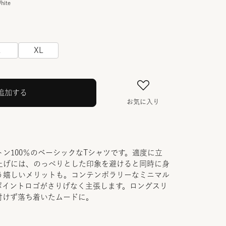
hite
L
XL
追加する
お気に入り
ン100％のベーシックなTシャツです。適度に立
上げには、のっぺりとした印象を避けると同時に身
う嬉しいメリットも。コンテンポラリーなミニマル
ポイントロゴがさりげなく主張します。ロングスリ
付けず落ち着いたムードに。