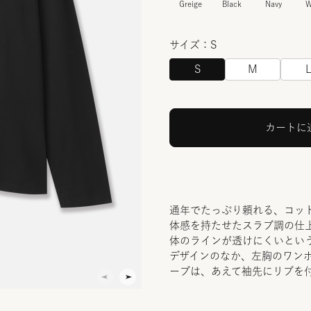
Greige
Black
Navy
W
サイズ：S
S
M
カートに
通年でたっぷり頼れる、コット
体感を持たせたスラブ調の仕
体のラインが透けにくいとい
デザインのなか、左胸のワン
ーブは、あえて袖先にリブを