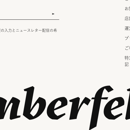
お
店
運
報の入力とニュースレター配信の希
プ
ご
特
記