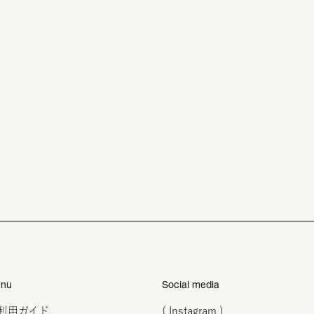
nu
Social media
利用ガイド
( Instagram )