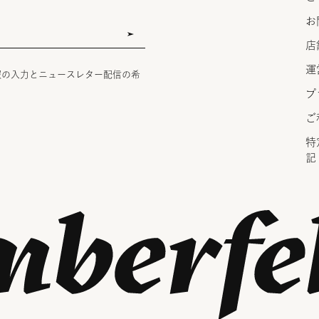
お
店
運
報の入力とニュースレター配信の希
プ
ご
特
記