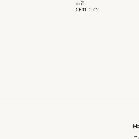
品番：
CF01-0002
t
Me
ご