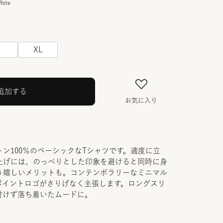
hite
L
XL
追加する
お気に入り
ン100％のベーシックなTシャツです。適度に立
上げには、のっぺりとした印象を避けると同時に身
う嬉しいメリットも。コンテンポラリーなミニマル
ポイントロゴがさりげなく主張します。ロングスリ
付けず落ち着いたムードに。