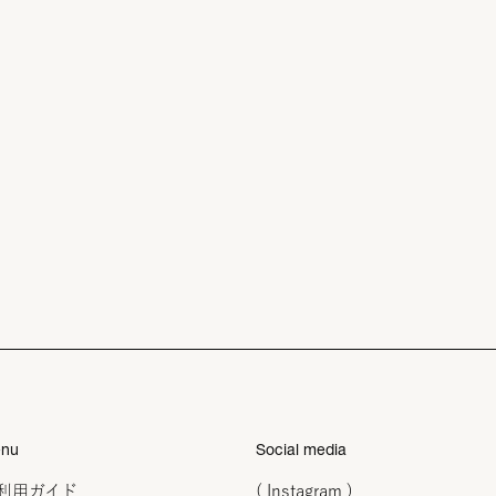
nu
Social media
利用ガイド
( Instagram )