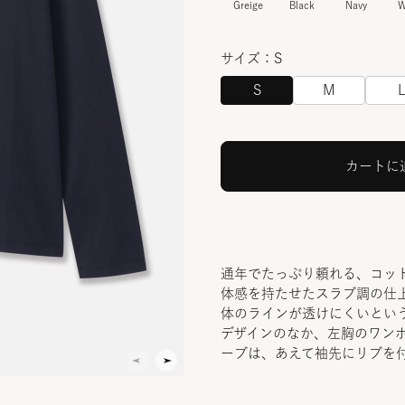
Greige
Black
Navy
W
サイズ：S
S
M
カートに
通年でたっぷり頼れる、コット
体感を持たせたスラブ調の仕
体のラインが透けにくいとい
デザインのなか、左胸のワン
ーブは、あえて袖先にリブを