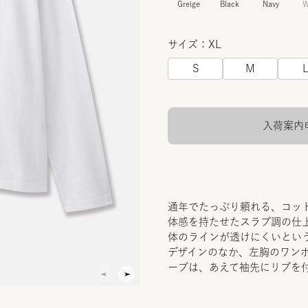
Greige
Black
Navy
W
サイズ：XL
S
M
入荷案内
通年でたっぷり頼れる、コット
体感を持たせたスラブ調の仕
体のラインが透けにくいとい
デザインのなか、左胸のワン
ーブは、あえて袖先にリブを