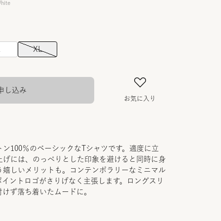
hite
L
XL
申し込み
お気に入り
ン100％のベーシックなTシャツです。適度に立
上げには、のっぺりとした印象を避けると同時に身
う嬉しいメリットも。コンテンポラリーなミニマル
ポイントロゴがさりげなく主張します。ロングスリ
付けず落ち着いたムードに。