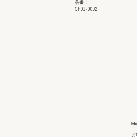
品番：
CF01-0002
t
Me
ご