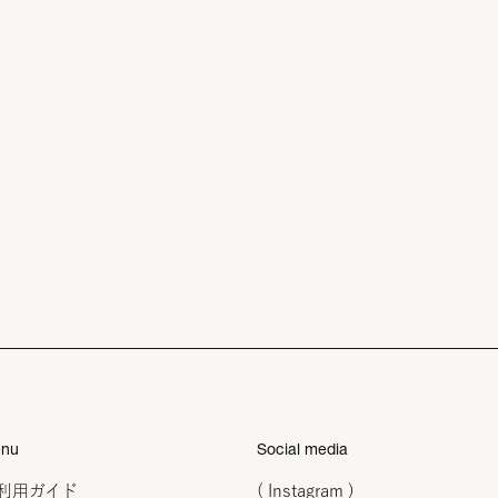
nu
Social media
利用ガイド
( Instagram )