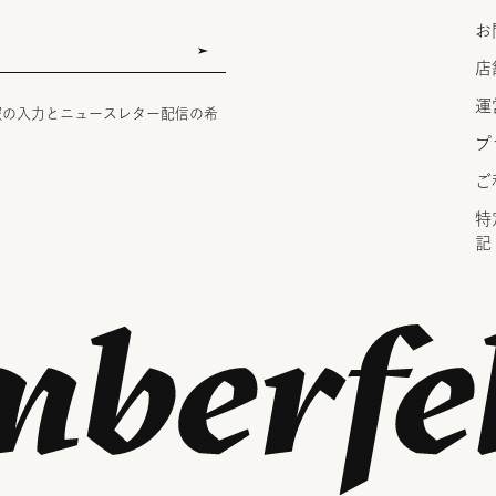
お
店
運
報の入力とニュースレター配信の希
プ
ご
特
記