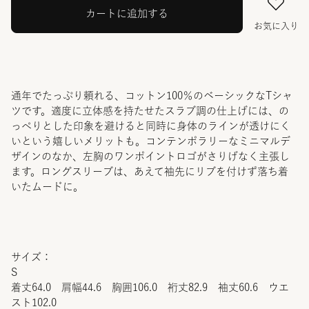
カートに追加する
お気に入り
通年でたっぷり頼れる、コットン100％のベーシックなTシャ
ツです。適度に立体感を持たせたスラブ調の仕上げには、の
っぺりとした印象を避けると同時に身体のラインが透けにく
いという嬉しいメリットも。コンテンポラリーなミニマルデ
ザインのなか、左胸のワンポイントロゴがさりげなく主張し
ます。ロングスリーブは、あえて袖先にリブを付けず落ち着
いたムードに。
サイズ：
S
着丈64.0 肩幅44.6 胸囲106.0 裄丈82.9 袖丈60.6 ウエ
スト102.0