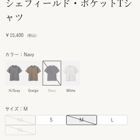
シェフィールド・ポケットTシ
ャツ
￥15,400
カラー：Navy
H/Gray
Greige
Navy
White
サイズ：M
XS
S
M
L
XL