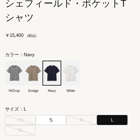
シェフィールド・ポケットT
シャツ
￥15,400
カラー：Navy
H/Gray
Greige
Navy
White
サイズ：L
XS
S
M
L
XL