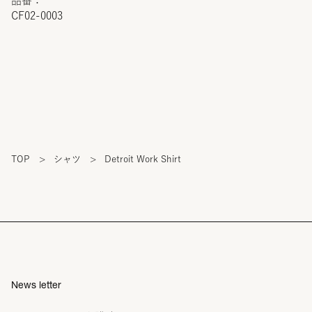
品番：
CF02-0003
TOP
>
シャツ
>
Detroit Work Shirt
News letter