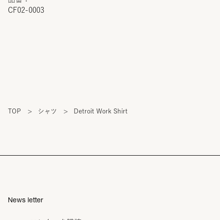
CF02-0003
TOP
>
シャツ
>
Detroit Work Shirt
News letter