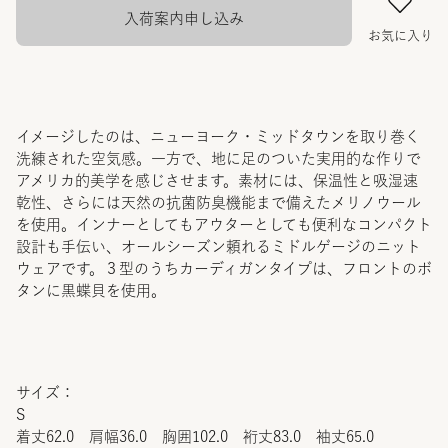
入荷案内申し込み
お気に入り
イメージしたのは、ニューヨーク・ミッドタウンを取り巻く
洗練された空気感。一方で、地に足のついた実用的な作りで
アメリカ的美学を感じさせます。素材には、保温性と吸湿速
乾性、さらには天然の抗菌防臭機能まで備えたメリノウール
を使用。インナーとしてもアウターとしても便利なコンパクト
設計も手伝い、オールシーズン頼れるミドルゲージのニット
ウェアです。３型のうちカーディガンタイプは、フロントのボ
タンに黒蝶貝を使用。
サイズ：
S
着丈62.0 肩幅36.0 胸囲102.0 裄丈83.0 袖丈65.0