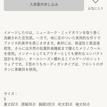
入荷案内申し込み
お気に入り
イメージしたのは、ニューヨーク・ミッドタウンを取り巻く
洗練された空気感。一方で、地に足のついた実用的な作りで
アメリカ的美学を感じさせます。素材には、保温性と吸湿速
乾性、さらには天然の抗菌防臭機能まで備えたメリノウール
を使用。インナーとしてもアウターとしても便利なコンパクト
設計も手伝い、オールシーズン頼れるミドルゲージのニット
ウェアです。３型のうちカーディガンタイプは、フロントのボ
タンに黒蝶貝を使用。
サイズ：
S
着丈62.0 肩幅36.0 胸囲102.0 裄丈83.0 袖丈65.0